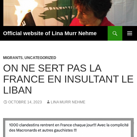
Aller
au
contenu
Recherche
Official website of Lina Murr Nehme
MENU
PRINCI
MIGRANTS
,
UNCATEGORIZED
ON NE SERT PAS LA
FRANCE EN INSULTANT LE
LIBAN
OCTOBRE 14, 2023
LINA MURR NEHME