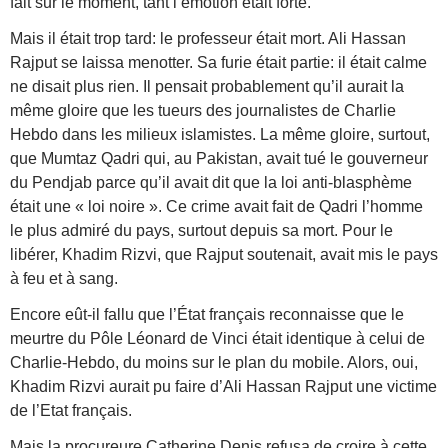
fait sur le moment, tant l’émotion était forte.
Mais il était trop tard: le professeur était mort. Ali Hassan
Rajput se laissa menotter. Sa furie était partie: il était calme
ne disait plus rien. Il pensait probablement qu’il aurait la
même gloire que les tueurs des journalistes de Charlie
Hebdo dans les milieux islamistes. La même gloire, surtout,
que Mumtaz Qadri qui, au Pakistan, avait tué le gouverneur
du Pendjab parce qu’il avait dit que la loi anti-blasphème
était une « loi noire ». Ce crime avait fait de Qadri l’homme
le plus admiré du pays, surtout depuis sa mort. Pour le
libérer, Khadim Rizvi, que Rajput soutenait, avait mis le pays
à feu et à sang.
Encore eût-il fallu que l’État français reconnaisse que le
meurtre du Pôle Léonard de Vinci était identique à celui de
Charlie-Hebdo, du moins sur le plan du mobile. Alors, oui,
Khadim Rizvi aurait pu faire d’Ali Hassan Rajput une victime
de l’Etat français.
Mais la procureure Catherine Denis refusa de croire à cette