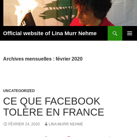
Aller
au
contenu
Recherche
Official website of Lina Murr Nehme
MENU
PRINCI
Archives mensuelles : février 2020
UNCATEGORIZED
CE QUE FACEBOOK
TOLÈRE EN FRANCE
FÉVRIER 24, 2020
LINA MURR NEHME