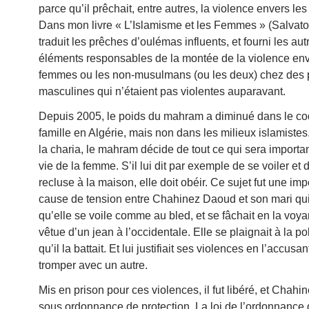
parce qu’il prêchait, entre autres, la violence envers le
Dans mon livre « L’Islamisme et les Femmes » (Salvator,
traduit les prêches d’oulémas influents, et fourni les aut
éléments responsables de la montée de la violence env
femmes ou les non-musulmans (ou les deux) chez des 
masculines qui n’étaient pas violentes auparavant.
Depuis 2005, le poids du mahram a diminué dans le co
famille en Algérie, mais non dans les milieux islamistes
la charia, le mahram décide de tout ce qui sera importa
vie de la femme. S’il lui dit par exemple de se voiler et 
recluse à la maison, elle doit obéir. Ce sujet fut une imp
cause de tension entre Chahinez Daoud et son mari qui
qu’elle se voile comme au bled, et se fâchait en la voyan
vêtue d’un jean à l’occidentale. Elle se plaignait à la po
qu’il la battait. Et lui justifiait ses violences en l’accusan
tromper avec un autre.
Mis en prison pour ces violences, il fut libéré, et Chahin
sous ordonnance de protection. La loi de l’ordonnance