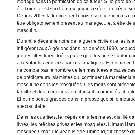
mariage sans la permission de ce tuteur. Si le père de 
était mort, c’est son frère qui jouait ce rôle, ou même son
Depuis 2005, la femme peut choisir son tuteur, mais il c
être obligatoirement présent au mariage… et à être de 
masculin.
Durant la décennie noire de la guerre civile que les isl
infligèrent aux Algériens dans les années 1990, beauc
jeunes filles furent tuées parce qu’elles ne se conforma
aux volontés édictées par ces fanatiques. Et même en 
ne compte pas le nombre de femmes tuées à cause de
de prédicateurs islamistes qui continuent à marteler la s
masculine dans les mosquées. Ces morts sont présenté
famille et des médecins complaisants comme étant natu
Elles ne sont signalées dans la presse que si le meurtre
spectaculaire.
Dans les quartiers, le mépris de la femme est distillé da
livres, les prêches privés et les mosquées. L’imam Ha
mosquée Omar, rue Jean-Pierre Timbaud, fut chassé d