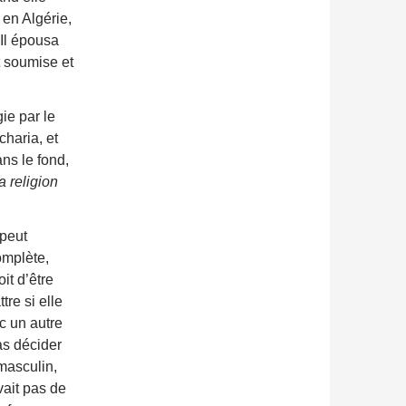
en Algérie,
 Il épousa
t soumise et
ie par le
charia, et
ns le fond,
a religion
l peut
complète,
it d’être
re si elle
ec un autre
as décider
masculin,
vait pas de