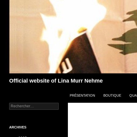
Aller
au
contenu
Recherche
Official website of Lina Murr Nehme
PRÉSENTATION
BOUTIQUE
QUA
Rechercher :
ARCHIVES