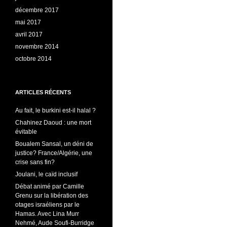
décembre 2017
mai 2017
avril 2017
novembre 2014
octobre 2014
ARTICLES RÉCENTS
Au fait, le burkini est-il halal ?
Chahinez Daoud : une mort
évitable
Boualem Sansal, un déni de
justice? France/Algérie, une
crise sans fin?
Joulani, le caïd inclusif
Débat animé par Camille
Grenu sur la libération des
otages israéliens par le
Hamas. Avec Lina Murr
Nehmé, Aude Soufi-Burridge