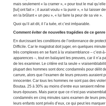
mais seulement « la cramer », « pour tout le mal qu’elle 
[lui] ont fait » ; il aurait voulu « la punir », « lui laisser d
en la brûlant « un peu », « lui faire la peur de sa vie ».
Quoi qu’il ait dit, il l’a tuée, et c’est irréparable.
Comment éviter de nouvelles tragédies de ce genre
En durcissant les conditions de l’ordonnance de protect
Difficile. Car le magistrat doit juger, en quelques minut
très complexes en se fiant à la vraisemblance – c’est-à-
apparences –, tout en balayant les preuves, car il n’a p
de les examiner. Le critère est la seule « vraisemblabilit
plupart des hommes sont donc condamnés pour délit de
carrure, alors que l’examen de leurs preuves auraient p
innocenter. Car tous les hommes ne sont pas des viol
Boutaa. 25 à 30% au moins d’entre eux seraient même 
leurs épouses. Mais parce que ce n’est pas vraisemblabl
condamnés en cinq minutes sans examen de leurs preu
leurs enfants sont privés d’eux, ce qui peut les marquer 