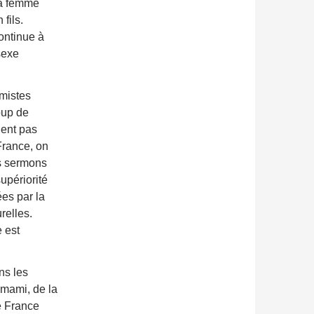
la femme
 fils.
ontinue à
sexe
amistes
oup de
ient pas
France, on
s sermons
upériorité
es par la
relles.
 est
ns les
mmami, de la
e France