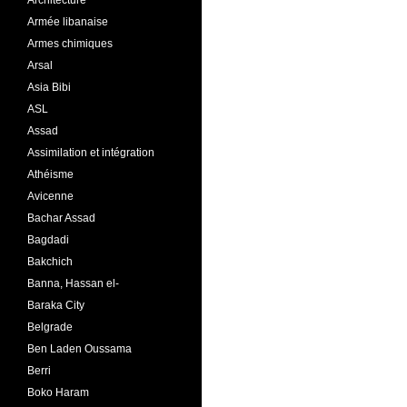
Architecture
Armée libanaise
Armes chimiques
Arsal
Asia Bibi
ASL
Assad
Assimilation et intégration
Athéisme
Avicenne
Bachar Assad
Bagdadi
Bakchich
Banna, Hassan el-
Baraka City
Belgrade
Ben Laden Oussama
Berri
Boko Haram