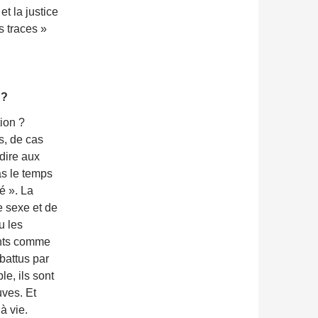
et la justice
es traces »
 ?
ion ?
es, de cas
dire aux
as le temps
é ». La
 sexe et de
u les
ents comme
battus par
e, ils sont
ves. Et
à vie.