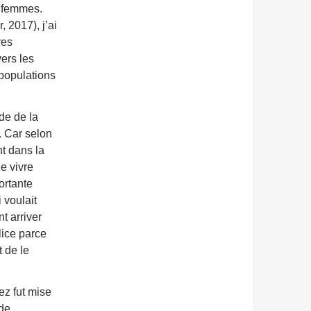
s femmes.
 2017), j’ai
res
ers les
populations
de de la
. Car selon
nt dans la
de vivre
ortante
 voulait
t arriver
lice parce
t de le
ez fut mise
 de