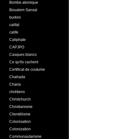
Bombe atomique
Boualem Sansal
burkini
califat
calife
Caliphate
CAPJPO
Casques blancs
Ce qu'ils cachent
Certificat de coutume
Chahada
Charia
chrétiens
Christchurch
Christianisme
Clientélisme
Colonisation
Colonization
Communautarisme