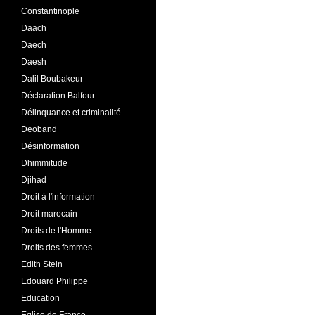
Constantinople
Daach
Daech
Daesh
Dalil Boubakeur
Déclaration Balfour
Délinquance et criminalité
Deoband
Désinformation
Dhimmitude
Djihad
Droit à l'information
Droit marocain
Droits de l'Homme
Droits des femmes
Edith Stein
Edouard Philippe
Education