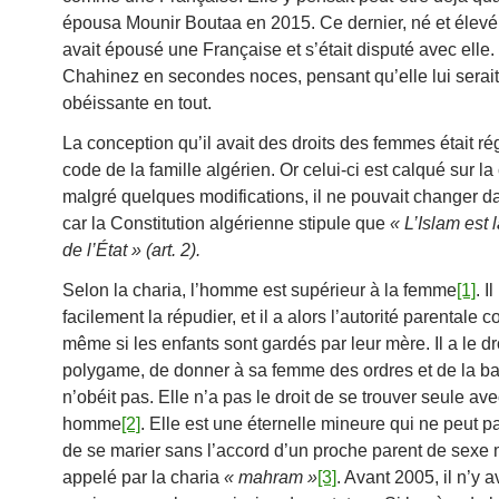
épousa Mounir Boutaa en 2015. Ce dernier, né et élevé 
avait épousé une Française et s’était disputé avec elle.
Chahinez en secondes noces, pensant qu’elle lui serai
obéissante en tout.
La conception qu’il avait des droits des femmes était rég
code de la famille algérien. Or celui-ci est calqué sur la 
malgré quelques modifications, il ne pouvait changer da
car la Constitution algérienne stipule que
« L’Islam est l
de l’État » (art. 2).
Selon la charia, l’homme est supérieur à la femme
[1]
. I
facilement la répudier, et il a alors l’autorité parentale 
même si les enfants sont gardés par leur mère. Il a le dro
polygame, de donner à sa femme des ordres et de la batt
n’obéit pas. Elle n’a pas le droit de se trouver seule av
homme
[2]
. Elle est une éternelle mineure qui ne peut p
de se marier sans l’accord d’un proche parent de sexe 
appelé par la charia
« mahram »
[3]
. Avant 2005, il n’y a