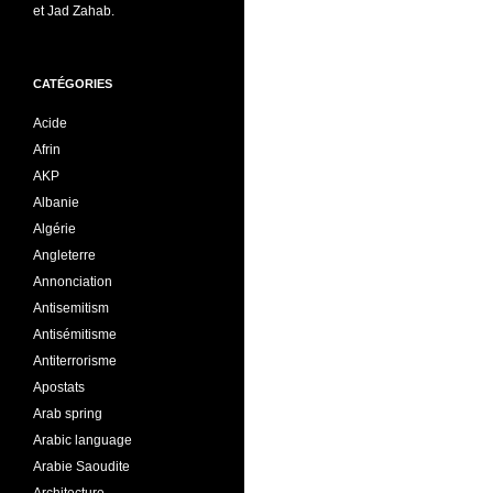
et Jad Zahab.
CATÉGORIES
Acide
Afrin
AKP
Albanie
Algérie
Angleterre
Annonciation
Antisemitism
Antisémitisme
Antiterrorisme
Apostats
Arab spring
Arabic language
Arabie Saoudite