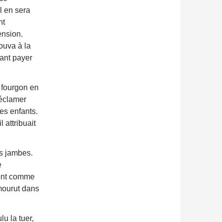
l en sera
nt
ension.
ouva à la
vant payer
 fourgon en
réclamer
es enfants.
 attribuait
es jambes.
e
rent comme
 mourut dans
u la tuer,