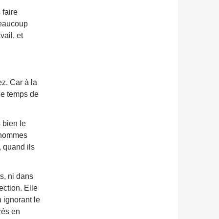
 faire
beaucoup
vail, et
z. Car à la
 le temps de
 bien le
s hommes
 quand ils
s, ni dans
ction. Elle
n ignorant le
rés en