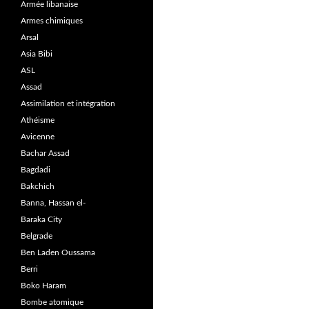
Armée libanaise
Armes chimiques
Arsal
Asia Bibi
ASL
Assad
Assimilation et intégration
Athéisme
Avicenne
Bachar Assad
Bagdadi
Bakchich
Banna, Hassan el-
Baraka City
Belgrade
Ben Laden Oussama
Berri
Boko Haram
Bombe atomique