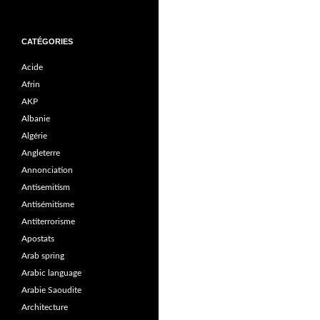
CATÉGORIES
Acide
Afrin
AKP
Albanie
Algérie
Angleterre
Annonciation
Antisemitism
Antisémitisme
Antiterrorisme
Apostats
Arab spring
Arabic language
Arabie Saoudite
Architecture