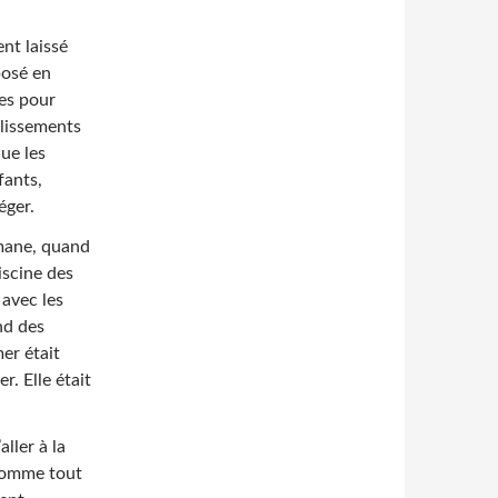
ent laissé
posé en
mes pour
blissements
que les
fants,
éger.
lmane, quand
iscine des
 avec les
nd des
mer était
er. Elle était
ller à la
 comme tout