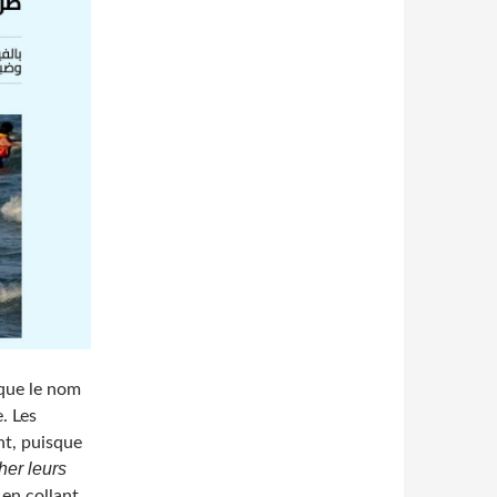
que le nom
. Les
nt, puisque
her leurs
 en collant