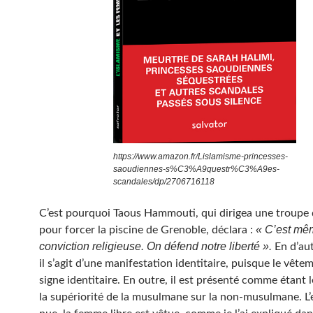
https://www.amazon.fr/Lislamisme-princesses-
saoudiennes-s%C3%A9questr%C3%A9es-
scandales/dp/2706716118
C’est pourquoi Taous Hammouti, qui dirigea une troup
« C’est mê
pour forcer la piscine de Grenoble, déclara :
conviction religieuse. On défend notre liberté ».
En d’aut
il s’agit d’une manifestation identitaire, puisque le vête
signe identitaire. En outre, il est présenté comme étant l
la supériorité de la musulmane sur la non-musulmane. L’