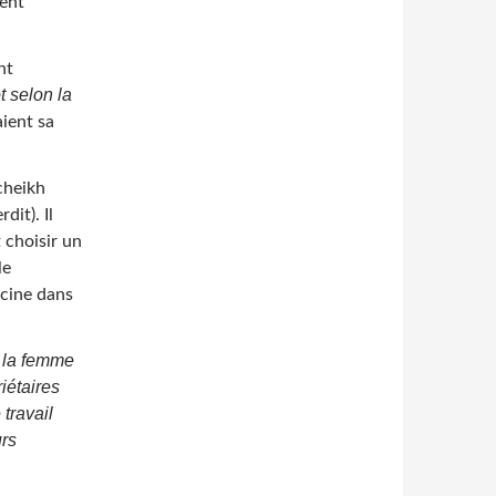
ment
nt
t selon la
aient sa
 cheikh
rdit). Il
 choisir un
le
scine dans
: la femme
iétaires
travail
urs