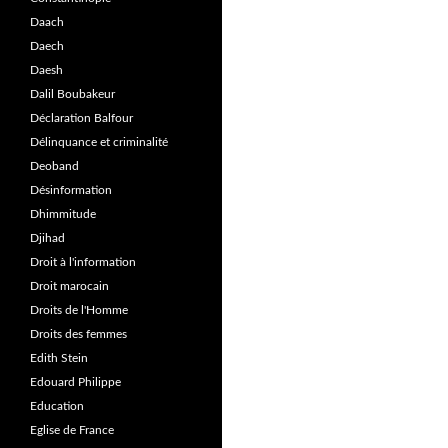
Daach
Daech
Daesh
Dalil Boubakeur
Déclaration Balfour
Délinquance et criminalité
Deoband
Désinformation
Dhimmitude
Djihad
Droit à l'information
Droit marocain
Droits de l'Homme
Droits des femmes
Edith Stein
Edouard Philippe
Education
Eglise de France