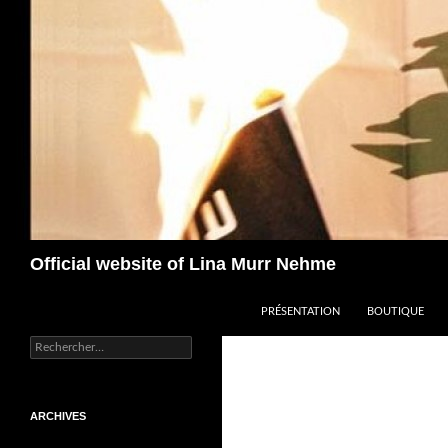
Aller
au
contenu
Recherche
Official website of Lina Murr Nehme
PRÉSENTATION
BOUTIQUE
Rechercher :
ARCHIVES