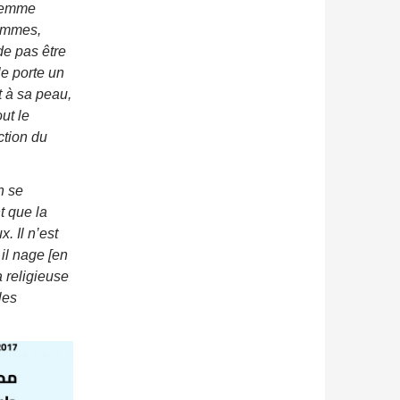
 femme
hommes,
de pas être
le porte un
t à sa peau,
ut le
ction du
n se
t que la
ux
. Il n’est
il nage [en
 religieuse
les