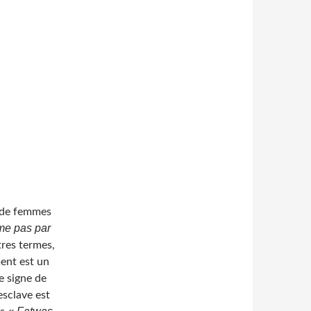
e de femmes
me pas par
res termes,
ment est un
e signe de
esclave est