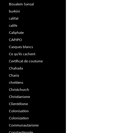
Boualem Sansal
burkini
califat
calife
Caliphate
CAPJPO
Casques blancs
Ce qu'ils cachent
Certificat de coutume
Chahada
Charia
chrétiens
Christchurch
Christianisme
Clientélisme
Colonisation
Colonization
Communautarisme
Constantinople