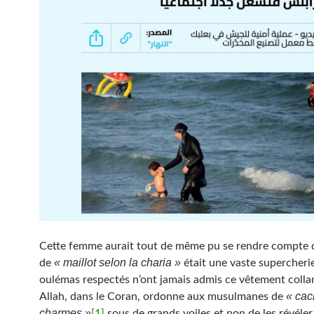
Cette femme aurait tout de même pu se rendre compte 
« maillot selon la charia »
de
était une vaste supercherie
oulémas respectés n’ont jamais admis ce vêtement colla
« cac
Allah, dans le Coran, ordonne aux musulmanes de
charmes »
[1]
sous de grands voiles et non de les révéler