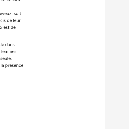
eveux, soit
écis de leur
ux est de
rdé dans
s femmes
seule,
 la présence