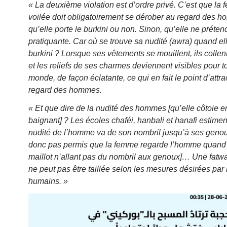
« La deuxième violation est d’ordre privé. C’est que la
voilée doit obligatoirement se dérober au regard des 
qu’elle porte le burkini ou non. Sinon, qu’elle ne préten
pratiquante. Car où se trouve sa nudité (awra) quand el
burkini ? Lorsque ses vêtements se mouillent, ils collen
et les reliefs de ses charmes deviennent visibles pour to
monde, de façon éclatante, ce qui en fait le point d’attra
regard des hommes.
« Et que dire de la nudité des hommes [qu’elle côtoie e
baignant] ? Les écoles chaféi, hanbali et hanafi estimen
nudité de l’homme va de son nombril jusqu’à ses geno
donc pas permis que la femme regarde l’homme quand 
maillot n’allant pas du nombril aux genoux]… Une fatwa
ne peut pas être taillée selon les mesures désirées par 
humains. »