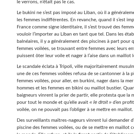
le verrons, n’était pas le cas.
Le bukini ne s’est pas imposé au Liban, où il a généralem
les femmes indifférentes. En revanche, quand il s’est im
France comme signe identitaire, il s’est trouvé des fem
vouloir l’importer au Liban en tant que tel. Dans les éta
balnéaires, il y a généralement des piscines à part pour 
femmes voilées, se trouvant entre femmes avec leurs en
puissent ôter leur voile et nager à l’aise dans un maillot l
Le scandale éclata à Tripoli, ville majoritairement musu
une de ces femmes voilées refusa de se cantonner à la p
femmes voilées, pour aller, en burkini, nager dans la mer
hommes et les femmes en bikini ou maillot bustier. Qua
baigneurs vinrent la prier de partir, elle protesta que la 
« le droit »
pour tout le monde et qu’elle avait
d’en profit
voilée, on ne pouvait pas l’obliger à se mettre en maillot.
Des surveillants maîtres-nageurs vinrent lui demander d’a
piscine des femmes voilées, ou de se mettre en maillot