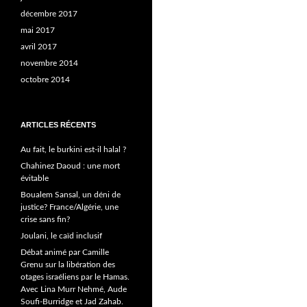
décembre 2017
mai 2017
avril 2017
novembre 2014
octobre 2014
ARTICLES RÉCENTS
Au fait, le burkini est-il halal ?
Chahinez Daoud : une mort
évitable
Boualem Sansal, un déni de
justice? France/Algérie, une
crise sans fin?
Joulani, le caïd inclusif
Débat animé par Camille
Grenu sur la libération des
otages israéliens par le Hamas.
Avec Lina Murr Nehmé, Aude
Soufi-Burridge et Jad Zahab.