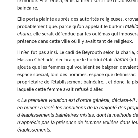
le monde. Elle refusa, et ils la firent sortir de l’établisse
balnéaire.
Elle porta plainte auprès des autorités religieuses, croya
maillo
probablement que, parce qu’on appelait le burkini
charia,
elle serait défendue par les oulémas qui imposer
présence dans cette ville où il y avait tant de religieux.
Il n’en fut pas ainsi. Le cadi de Beyrouth selon la charia,
haram
Hassan Chéhadé, déclara que le burkini était
(inte
ajouta que les femmes qui voulaient se baigner, devaient
espace spécial, loin des hommes, espace que définissait 
propriétaire de l’établissement balnéaire… et donc, la pi
laquelle cette femme avait refusé d’aller.
« La première violation est d’ordre général, déclara-t-il 
en burkini a violé les conditions de la majorité des propr
d’établissements balnéaires mixtes, dont la méthode de 
n’apprécie pas la présence de femmes voilées dans le
établissements.