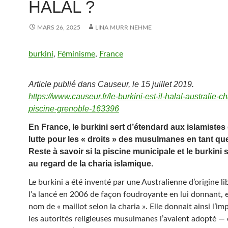
HALAL ?
MARS 26, 2025
LINA MURR NEHME
burkini
,
Féminisme
,
France
Article publié dans Causeur, le 15 juillet 2019.
https://www.causeur.fr/le-burkini-est-il-halal-australie-ch
piscine-grenoble-163396
En France, le burkini sert d’étendard aux islamistes
lutte pour les « droits » des musulmanes en tant que
Reste à savoir si la piscine municipale et le burkini 
au regard de la charia islamique.
Le burkini a été inventé par une Australienne d’origine li
l’a lancé en 2006 de façon foudroyante en lui donnant, e
nom de « maillot selon la charia ». Elle donnait ainsi l’i
les autorités religieuses musulmanes l’avaient adopté — 