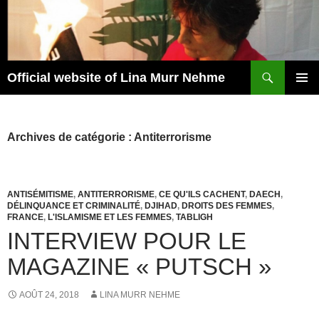
Aller
au
contenu
Recherche
Official website of Lina Murr Nehme
MENU
PRINCI
Archives de catégorie : Antiterrorisme
ANTISÉMITISME
,
ANTITERRORISME
,
CE QU'ILS CACHENT
,
DAECH
,
DÉLINQUANCE ET CRIMINALITÉ
,
DJIHAD
,
DROITS DES FEMMES
,
FRANCE
,
L'ISLAMISME ET LES FEMMES
,
TABLIGH
INTERVIEW POUR LE
MAGAZINE « PUTSCH »
AOÛT 24, 2018
LINA MURR NEHME