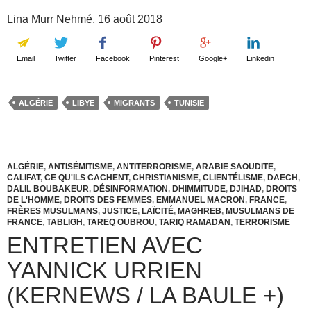
Lina Murr Nehmé, 16 août 2018
Email
Twitter
Facebook
Pinterest
Google+
Linkedin
ALGÉRIE
LIBYE
MIGRANTS
TUNISIE
ALGÉRIE
,
ANTISÉMITISME
,
ANTITERRORISME
,
ARABIE SAOUDITE
,
CALIFAT
,
CE QU'ILS CACHENT
,
CHRISTIANISME
,
CLIENTÉLISME
,
DAECH
,
DALIL BOUBAKEUR
,
DÉSINFORMATION
,
DHIMMITUDE
,
DJIHAD
,
DROITS
DE L'HOMME
,
DROITS DES FEMMES
,
EMMANUEL MACRON
,
FRANCE
,
FRÈRES MUSULMANS
,
JUSTICE
,
LAÏCITÉ
,
MAGHREB
,
MUSULMANS DE
FRANCE
,
TABLIGH
,
TAREQ OUBROU
,
TARIQ RAMADAN
,
TERRORISME
ENTRETIEN AVEC
YANNICK URRIEN
(KERNEWS / LA BAULE +)