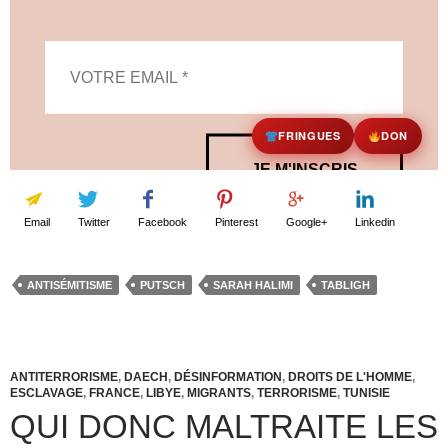
Email
Twitter
Facebook
Pinterest
Google+
Linkedin
ANTISÉMITISME
PUTSCH
SARAH HALIMI
TABLIGH
ANTITERRORISME
,
DAECH
,
DÉSINFORMATION
,
DROITS DE L'HOMME
,
ESCLAVAGE
,
FRANCE
,
LIBYE
,
MIGRANTS
,
TERRORISME
,
TUNISIE
QUI DONC MALTRAITE LES