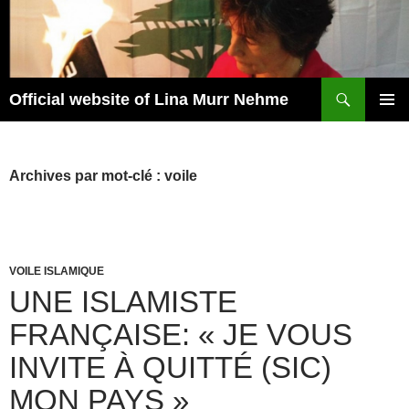
Aller
au
contenu
Recherche
Official website of Lina Murr Nehme
MENU
PRINCI
Archives par mot-clé : voile
VOILE ISLAMIQUE
UNE ISLAMISTE
FRANÇAISE: « JE VOUS
INVITE À QUITTÉ (SIC)
MON PAYS »