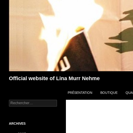
Aller
au
contenu
Recherche
Official website of Lina Murr Nehme
PRÉSENTATION
BOUTIQUE
QUA
Rechercher :
ARCHIVES