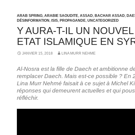
ARAB SPRING
,
ARABIE SAOUDITE
,
ASSAD
,
BACHAR ASSAD
,
DAE
DÉSINFORMATION
,
ISIS
,
PROPAGANDE
,
UNCATEGORIZED
Y AURA-T-IL UN NOUVEL
ETAT ISLAMIQUE EN SYR
JANVIER 15, 2018
LINA MURR NEHME
Al-Nosra est la fille de Daech et ambitionne d
remplacer Daech. Mais est-ce possible ? En 
Lina Murr Nehmé faisait à ce sujet à Michel K
réponses qui demeurent actuelles et qui pous
réfléchir.