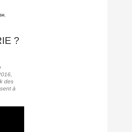
SH
,
IE ?
e
2016,
ik des
sent à