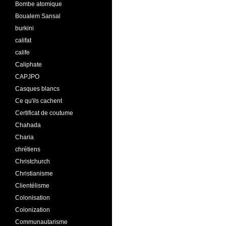
Bombe atomique
Boualem Sansal
burkini
califat
calife
Caliphate
CAPJPO
Casques blancs
Ce qu'ils cachent
Certificat de coutume
Chahada
Charia
chrétiens
Christchurch
Christianisme
Clientélisme
Colonisation
Colonization
Communautarisme