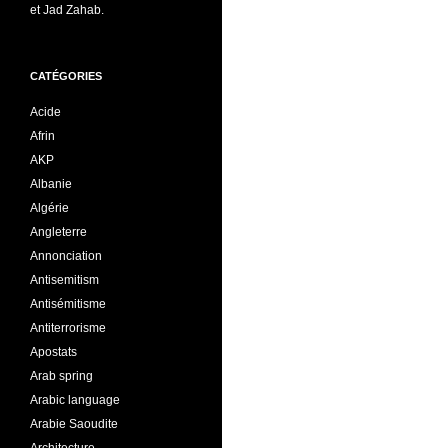
et Jad Zahab.
CATÉGORIES
Acide
Afrin
AKP
Albanie
Algérie
Angleterre
Annonciation
Antisemitism
Antisémitisme
Antiterrorisme
Apostats
Arab spring
Arabic language
Arabie Saoudite