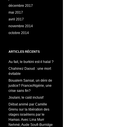
décembre 2017
mai 2017
avril 2017
novembre 2014
octobre 2014
ARTICLES RÉCENTS
Au fait, le burkini est-il halal ?
Chahinez Daoud : une mort
évitable
Boualem Sansal, un déni de
justice? France/Algérie, une
crise sans fin?
Joulani, le caïd inclusif
Débat animé par Camille
Grenu sur la libération des
otages israéliens par le
Hamas. Avec Lina Murr
Nehmé, Aude Soufi-Burridge