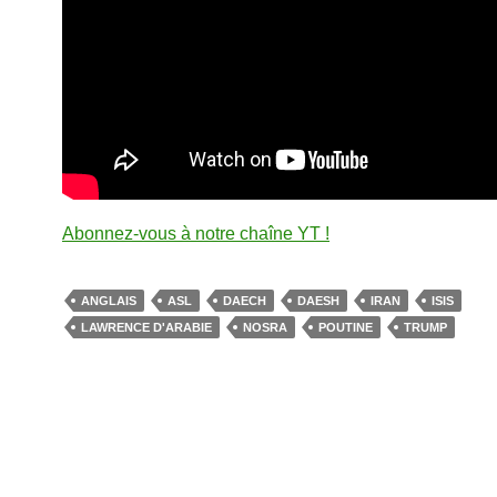
Abonnez-vous à notre chaîne YT !
ANGLAIS
ASL
DAECH
DAESH
IRAN
ISIS
LAWRENCE D'ARABIE
NOSRA
POUTINE
TRUMP