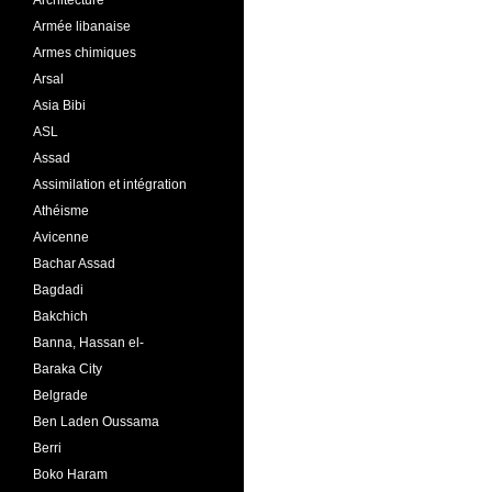
Architecture
Armée libanaise
Armes chimiques
Arsal
Asia Bibi
ASL
Assad
Assimilation et intégration
Athéisme
Avicenne
Bachar Assad
Bagdadi
Bakchich
Banna, Hassan el-
Baraka City
Belgrade
Ben Laden Oussama
Berri
Boko Haram