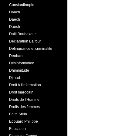
Constantinople
Daach
Daech
Daesh
Dalil Boubakeur
Déclaration Balfour
Délinquance et criminalité
Deoband
Désinformation
Dhimmitude
Djihad
Droit à l'information
Droit marocain
Droits de l'Homme
Droits des femmes
Edith Stein
Edouard Philippe
Education