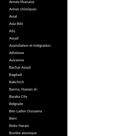
Armée libanaise
Armes chimiques
Arsal
Asia Bibi
ASL
Assad
Assimilation et intégration
Athéisme
Avicenne
Bachar Assad
Bagdadi
Bakchich
Banna, Hassan el-
Baraka City
Belgrade
Ben Laden Oussama
Berri
Boko Haram
Bombe atomique