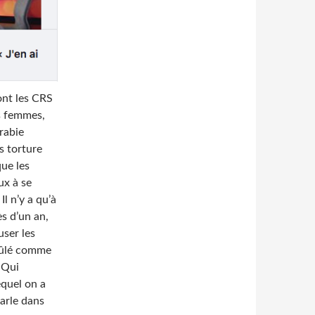
ont les CRS
s femmes,
rabie
s torture
que les
ux à se
Il n’y a qu’à
s d’un an,
user les
brûlé comme
 Qui
equel on a
parle dans