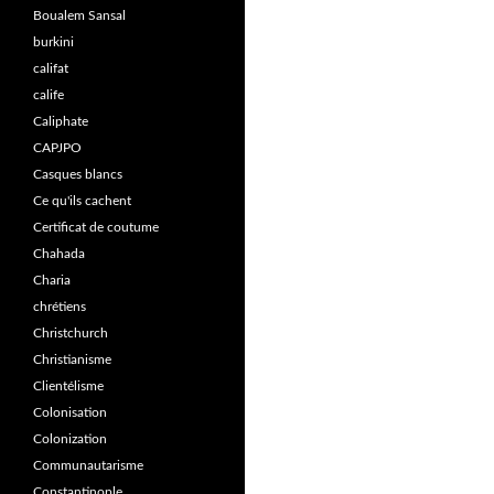
Boualem Sansal
burkini
califat
calife
Caliphate
CAPJPO
Casques blancs
Ce qu'ils cachent
Certificat de coutume
Chahada
Charia
chrétiens
Christchurch
Christianisme
Clientélisme
Colonisation
Colonization
Communautarisme
Constantinople