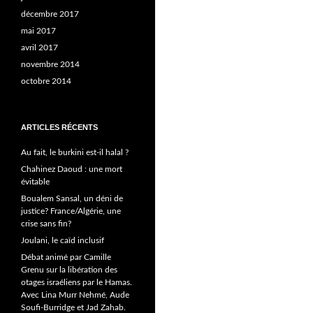
décembre 2017
mai 2017
avril 2017
novembre 2014
octobre 2014
ARTICLES RÉCENTS
Au fait, le burkini est-il halal ?
Chahinez Daoud : une mort
évitable
Boualem Sansal, un déni de
justice? France/Algérie, une
crise sans fin?
Joulani, le caïd inclusif
Débat animé par Camille
Grenu sur la libération des
otages israéliens par le Hamas.
Avec Lina Murr Nehmé, Aude
Soufi-Burridge et Jad Zahab.