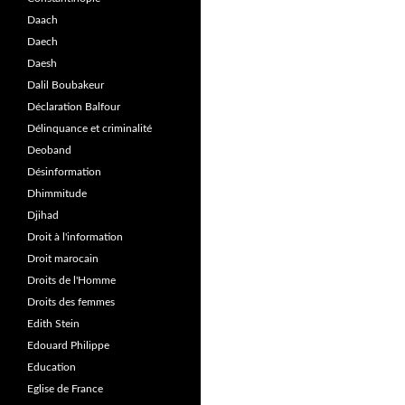
Daach
Daech
Daesh
Dalil Boubakeur
Déclaration Balfour
Délinquance et criminalité
Deoband
Désinformation
Dhimmitude
Djihad
Droit à l'information
Droit marocain
Droits de l'Homme
Droits des femmes
Edith Stein
Edouard Philippe
Education
Eglise de France