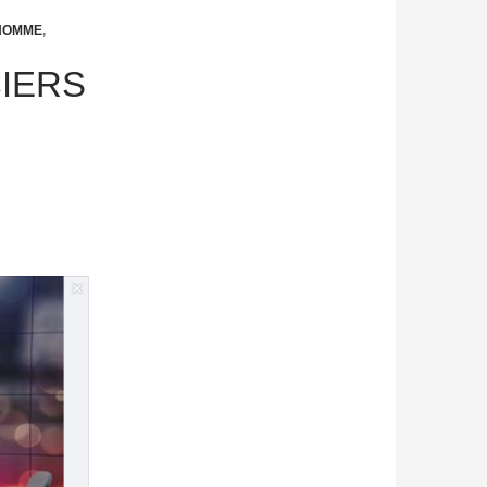
'HOMME
,
CIERS