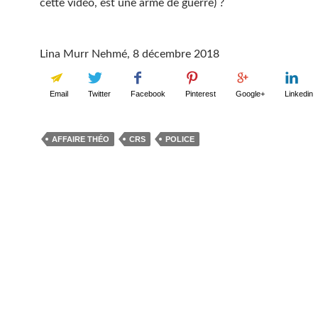
cette vidéo, est une arme de guerre) ?
Lina Murr Nehmé, 8 décembre 2018
Email
Twitter
Facebook
Pinterest
Google+
Linkedin
AFFAIRE THÉO
CRS
POLICE