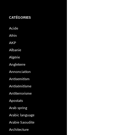
CATÉGORIES
Acide
Afrin
AKP
Albanie
Algérie
Angleterre
Annonciation
Antisemitism
Antisémitisme
Antiterrorisme
Apostats
Arab spring
Arabic language
Arabie Saoudite
Architecture