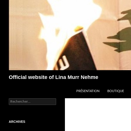
Aller
au
contenu
Recherche
Official website of Lina Murr Nehme
PRÉSENTATION
BOUTIQUE
Rechercher :
ARCHIVES