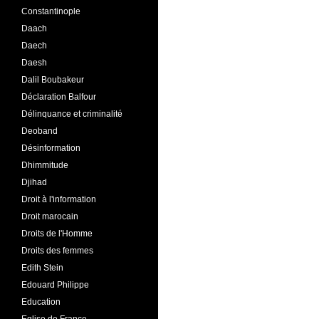
Constantinople
Daach
Daech
Daesh
Dalil Boubakeur
Déclaration Balfour
Délinquance et criminalité
Deoband
Désinformation
Dhimmitude
Djihad
Droit à l'information
Droit marocain
Droits de l'Homme
Droits des femmes
Edith Stein
Edouard Philippe
Education