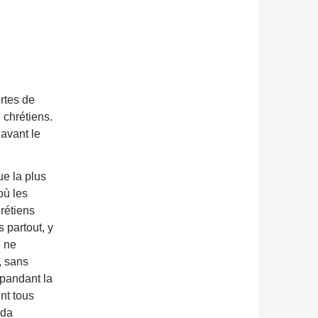
ortes de
 chrétiens.
 avant le
e la plus
où les
rétiens
 partout, y
e ne
, sans
épandant la
nt tous
dda