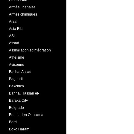
Architecture
Armée libanaise
Armes chimiques
Arsal
Asia Bibi
ASL
Assad
Assimilation et intégration
Athéisme
Avicenne
Bachar Assad
Bagdadi
Bakchich
Banna, Hassan el-
Baraka City
Belgrade
Ben Laden Oussama
Berri
Boko Haram