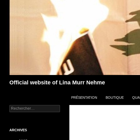
Aller
au
contenu
Recherche
Official website of Lina Murr Nehme
PRÉSENTATION
BOUTIQUE
QUA
Rechercher :
ARCHIVES