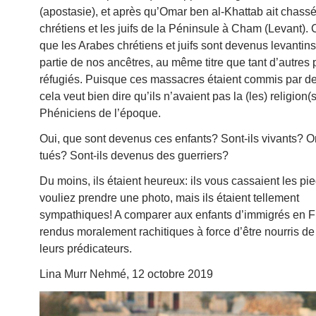
(apostasie), et après qu’Omar ben al-Khattab ait chassé
chrétiens et les juifs de la Péninsule à Cham (Levant). C
que les Arabes chrétiens et juifs sont devenus levantins 
partie de nos ancêtres, au même titre que tant d’autres
réfugiés. Puisque ces massacres étaient commis par d
cela veut bien dire qu’ils n’avaient pas la (les) religion(
Phéniciens de l’époque.
Oui, que sont devenus ces enfants? Sont-ils vivants? On
tués? Sont-ils devenus des guerriers?
Du moins, ils étaient heureux: ils vous cassaient les pi
vouliez prendre une photo, mais ils étaient tellement
sympathiques! A comparer aux enfants d’immigrés en F
rendus moralement rachitiques à force d’être nourris de
leurs prédicateurs.
Lina Murr Nehmé, 12 octobre 2019