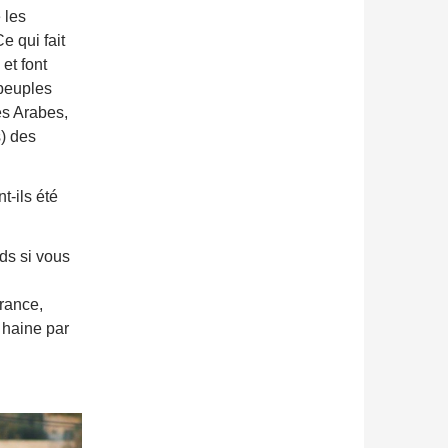
 les
e qui fait
et font
 peuples
es Arabes,
s) des
t-ils été
eds si vous
rance,
 haine par