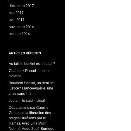
décembre 2017
mai 2017
avril 2017
novembre 2014
octobre 2014
ARTICLES RÉCENTS
Au fait, le burkini est-il halal ?
Chahinez Daoud : une mort
évitable
Boualem Sansal, un déni de
justice? France/Algérie, une
crise sans fin?
Joulani, le caïd inclusif
Débat animé par Camille
Grenu sur la libération des
otages israéliens par le
Hamas. Avec Lina Murr
Nehmé, Aude Soufi-Burridge