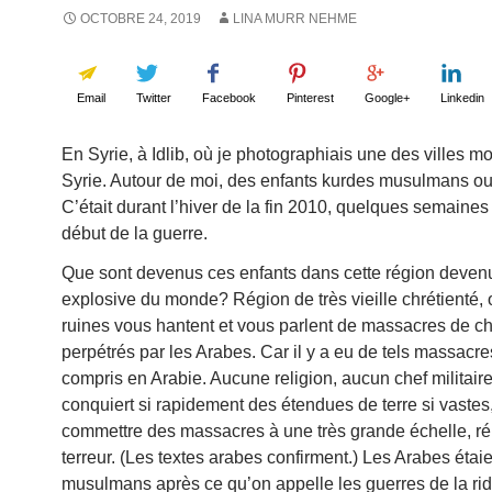
OCTOBRE 24, 2019
LINA MURR NEHME
Email
Twitter
Facebook
Pinterest
Google+
Linkedin
En Syrie, à Idlib, où je photographiais une des villes m
Syrie. Autour de moi, des enfants kurdes musulmans ou
C’était durant l’hiver de la fin 2010, quelques semaines
début de la guerre.
Que sont devenus ces enfants dans cette région devenu
explosive du monde? Région de très vieille chrétienté, 
ruines vous hantent et vous parlent de massacres de ch
perpétrés par les Arabes. Car il y a eu de tels massacres
compris en Arabie. Aucune religion, aucun chef militair
conquiert si rapidement des étendues de terre si vastes
commettre des massacres à une très grande échelle, r
terreur. (Les textes arabes confirment.) Les Arabes étaie
musulmans après ce qu’on appelle les guerres de la ri