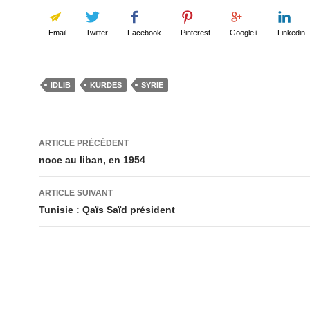
Email
Twitter
Facebook
Pinterest
Google+
Linkedin
IDLIB
KURDES
SYRIE
Navigation
ARTICLE PRÉCÉDENT
des
noce au liban, en 1954
articles
ARTICLE SUIVANT
Tunisie : Qaïs Saïd président