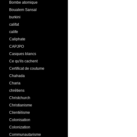
Bombe atomique
Boualem Sansal
burkini
califat
calife
Caliphate
CAPJPO
Casques blancs
Ce qu'ils cachent
Certificat de coutume
Chahada
Charia
chrétiens
Christchurch
Christianisme
Clientélisme
Colonisation
Colonization
Communautarisme