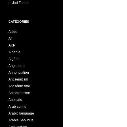
et Jad Zahab.
CATÉGORIES
Acide
Afrin
AKP
Albanie
Algérie
Angleterre
Annonciation
Antisemitism
Antisémitisme
Antiterrorisme
Apostats
Arab spring
Arabic language
Arabie Saoudite