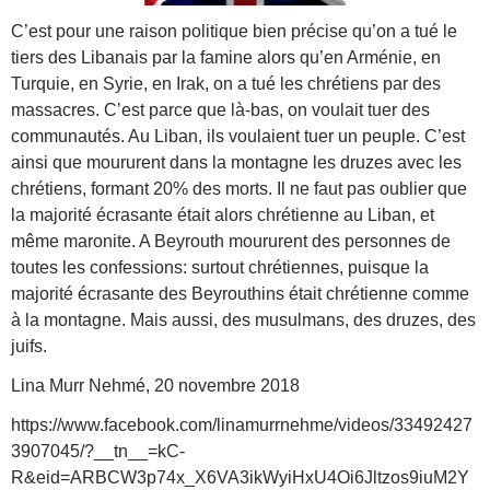
C’est pour une raison politique bien précise qu’on a tué le
tiers des Libanais par
la famine alors qu’en Arménie, en
Turquie, en Syrie, en Irak, on a tué les chrétiens par des
massacres. C’est parce que là-bas, on voulait tuer des
communautés. Au Liban, ils voulaient tuer un peuple. C’est
ainsi que moururent dans la montagne les druzes avec les
chrétiens, formant 20% des morts. Il ne faut pas oublier que
la majorité écrasante était alors chrétienne au Liban, et
même maronite. A Beyrouth moururent des personnes de
toutes les confessions: surtout chrétiennes, puisque la
majorité écrasante des Beyrouthins était chrétienne comme
à la montagne. Mais aussi, des musulmans, des druzes, des
juifs.
Lina Murr Nehmé, 20 novembre 2018
https://www.facebook.com/linamurrnehme/videos/33492427
3907045/?__tn__=kC-
R&eid=ARBCW3p74x_X6VA3ikWyiHxU4Oi6Jltzos9iuM2Y