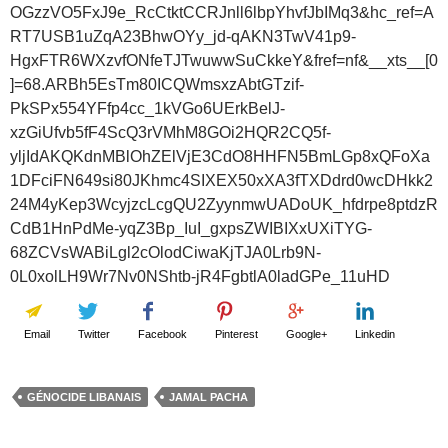
OGzzVO5FxJ9e_RcCtktCCRJnll6lbpYhvfJbIMq3&hc_ref=A
RT7USB1uZqA23BhwOYy_jd-qAKN3TwV41p9-
HgxFTR6WXzvfONfeTJTwuwwSuCkkeY&fref=nf&__xts__[0
]=68.ARBh5EsTm80ICQWmsxzAbtGTzif-
PkSPx554YFfp4cc_1kVGo6UErkBelJ-
xzGiUfvb5fF4ScQ3rVMhM8GOi2HQR2CQ5f-
yljIdAKQKdnMBlOhZElVjE3CdO8HHFN5BmLGp8xQFoXa
1DFciFN649si80JKhmc4SIXEX50xXA3fTXDdrd0wcDHkk2
24M4yKep3WcyjzcLcgQU2ZyynmwUADoUK_hfdrpe8ptdzR
CdB1HnPdMe-yqZ3Bp_IuI_gxpsZWIBIXxUXiTYG-
68ZCVsWABiLgl2cOlodCiwaKjTJA0Lrb9N-
0L0xolLH9Wr7Nv0NShtb-jR4FgbtlA0ladGPe_11uHD
Email
Twitter
Facebook
Pinterest
Google+
Linkedin
GÉNOCIDE LIBANAIS
JAMAL PACHA