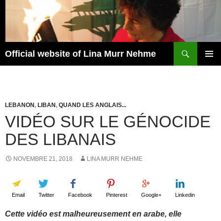
Aller
au
contenu
Recherche
Official website of Lina Murr Nehme
MENU
PRINCI
LEBANON
,
LIBAN
,
QUAND LES ANGLAIS...
VIDÉO SUR LE GÉNOCIDE
DES LIBANAIS
NOVEMBRE 21, 2018
LINA MURR NEHME
Email
Twitter
Facebook
Pinterest
Google+
Linkedin
Cette vidéo est malheureusement en arabe, elle