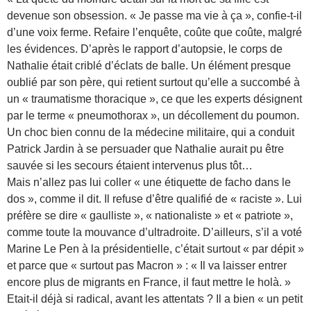
devenue son obsession. « Je passe ma vie à ça », confie-t-il
d’une voix ferme. Refaire l’enquête, coûte que coûte, malgré
les évidences. D’après le rapport d’autopsie, le corps de
Nathalie était criblé d’éclats de balle. Un élément presque
oublié par son père, qui retient surtout qu’elle a succombé à
un « traumatisme thoracique », ce que les experts désignent
par le terme « pneumothorax », un décollement du poumon.
Un choc bien connu de la médecine militaire, qui a conduit
Patrick Jardin à se persuader que Nathalie aurait pu être
sauvée si les secours étaient intervenus plus tôt…
Mais n’allez pas lui coller « une étiquette de facho dans le
dos », comme il dit. Il refuse d’être qualifié de « raciste ». Lui
préfère se dire « gaulliste », « nationaliste » et « patriote »,
comme toute la mouvance d’ultradroite. D’ailleurs, s’il a voté
Marine Le Pen à la présidentielle, c’était surtout « par dépit »
et parce que « surtout pas Macron » : « Il va laisser entrer
encore plus de migrants en France, il faut mettre le holà. »
Etait-il déjà si radical, avant les attentats ? Il a bien « un petit