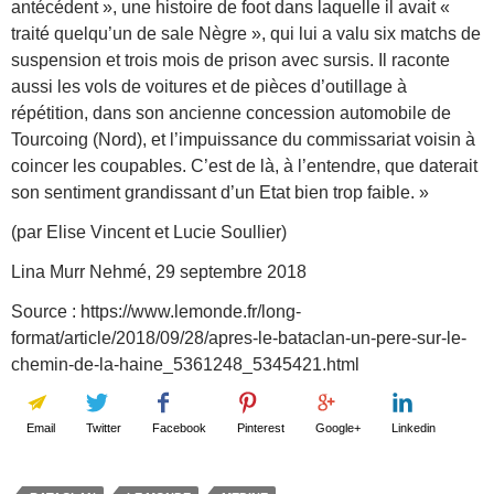
antécédent », une histoire de foot dans laquelle il avait «
traité quelqu’un de sale Nègre », qui lui a valu six matchs de
suspension et trois mois de prison avec sursis. Il raconte
aussi les vols de voitures et de pièces d’outillage à
répétition, dans son ancienne concession automobile de
Tourcoing (Nord), et l’impuissance du commissariat voisin à
coincer les coupables. C’est de là, à l’entendre, que daterait
son sentiment grandissant d’un Etat bien trop faible. »
(par Elise Vincent et Lucie Soullier)
Lina Murr Nehmé, 29 septembre 2018
Source : https://www.lemonde.fr/long-
format/article/2018/09/28/apres-le-bataclan-un-pere-sur-le-
chemin-de-la-haine_5361248_5345421.html
Email
Twitter
Facebook
Pinterest
Google+
Linkedin