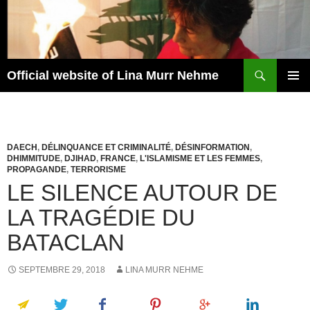
Aller
au
contenu
Recherche
Official website of Lina Murr Nehme
MENU
PRINCI
DAECH
,
DÉLINQUANCE ET CRIMINALITÉ
,
DÉSINFORMATION
,
DHIMMITUDE
,
DJIHAD
,
FRANCE
,
L'ISLAMISME ET LES FEMMES
,
PROPAGANDE
,
TERRORISME
LE SILENCE AUTOUR DE
LA TRAGÉDIE DU
BATACLAN
SEPTEMBRE 29, 2018
LINA MURR NEHME