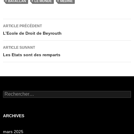
BATACLAN
LE MONDE
MEDINE
Navigation
ARTICLE PRÉCÉDENT
des
L’Ecole de Droit de Beyrouth
articles
ARTICLE SUIVANT
Les Etats sont des remparts
Rechercher :
ARCHIVES
mars 2025