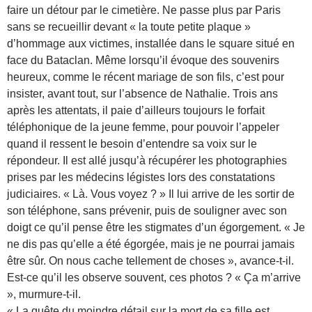
faire un détour par le cimetière. Ne passe plus par Paris
sans se recueillir devant « la toute petite plaque »
d’hommage aux victimes, installée dans le square situé en
face du Bataclan. Même lorsqu’il évoque des souvenirs
heureux, comme le récent mariage de son fils, c’est pour
insister, avant tout, sur l’absence de Nathalie. Trois ans
après les attentats, il paie d’ailleurs toujours le forfait
téléphonique de la jeune femme, pour pouvoir l’appeler
quand il ressent le besoin d’entendre sa voix sur le
répondeur. Il est allé jusqu’à récupérer les photographies
prises par les médecins légistes lors des constatations
judiciaires. « Là. Vous voyez ? » Il lui arrive de les sortir de
son téléphone, sans prévenir, puis de souligner avec son
doigt ce qu’il pense être les stigmates d’un égorgement. « Je
ne dis pas qu’elle a été égorgée, mais je ne pourrai jamais
être sûr. On nous cache tellement de choses », avance-t-il.
Est-ce qu’il les observe souvent, ces photos ? « Ça m’arrive
», murmure-t-il.
« La quête du moindre détail sur la mort de sa fille est